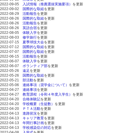
2022-09-05
入試情報（推薦選抜実施要項）
を更新
2022-09-02
国際的な取組
を更新
2022-08-29
活動報告
を更新
2022-08-26
国際的な取組
を更新
2022-08-26
活動報告
を更新
2022-08-26
英語合宿
を更新
2022-08-05
体験入学
を更新
2022-08-03
修学旅行
を更新
2022-07-15
夏季球技大会
を更新
2022-07-12
国際的な取組
を更新
2022-07-07
国際的な取組
を更新
2022-06-15
活動報告
を更新
2022-06-07
体験入学
を更新
2022-06-07
ボランティア部
を更新
2022-05-26
遠足
を更新
2022-05-26
国際的な取組
を更新
2022-05-21
部活動
を更新
2022-05-06
連絡事項（奨学金について）
を更新
2022-04-27
連絡事項
を更新
2022-04-27
教育課程（令和４年度入学生）
を更新
2022-04-20
合格体験記
を更新
2022-04-20
学校概要（生徒数）
を更新
2022-04-20
ＰＴＡ活動
を更新
2022-04-13
進路状況
を更新
2022-04-13
キャリア教育
を更新
2022-04-13
年間行事計画
を更新
2022-04-13
学校感染症の対応
を更新
2022-04-08
入学式
を更新