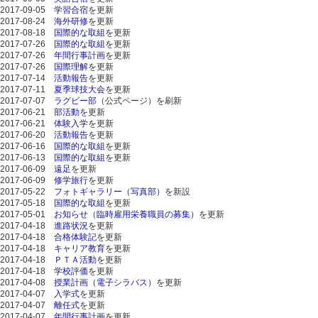
2017-09-05
学習合宿
を更新
2017-08-24
海外研修
を更新
2017-08-18
国際的な取組
を更新
2017-07-26
国際的な取組
を更新
2017-07-26
年間行事計画
を更新
2017-07-26
国際理解
を更新
2017-07-14
活動報告
を更新
2017-07-11
夏季球技大会
を更新
2017-07-07
ラグビー部
（公式ページ）を刷新
2017-06-21
部活動
を更新
2017-06-21
体験入学
を更新
2017-06-20
活動報告
を更新
2017-06-16
国際的な取組
を更新
2017-06-13
国際的な取組
を更新
2017-06-09
遠足
を更新
2017-06-09
修学旅行
を更新
2017-05-22
フォトギャラリー（写真部）
を新設
2017-05-18
国際的な取組
を更新
2017-05-01
お知らせ（臨時雇用栄養職員の募集）
を更新
2017-04-18
進路状況
を更新
2017-04-18
合格体験記
を更新
2017-04-18
キャリア教育
を更新
2017-04-18
ＰＴＡ活動
を更新
2017-04-18
学校評価
を更新
2017-04-08
授業計画（電子シラバス）
を更新
2017-04-07
入学式
を更新
2017-04-07
離任式
を更新
2017-04-07
年間行事計画
を更新