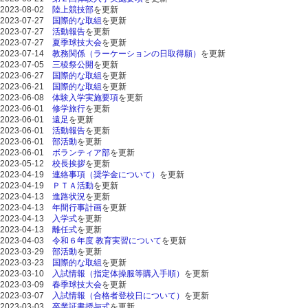
2023-08-02
陸上競技部
を更新
2023-07-27
国際的な取組
を更新
2023-07-27
活動報告
を更新
2023-07-27
夏季球技大会
を更新
2023-07-14
教務関係（ラーケーションの日取得願）
を更新
2023-07-05
三稜祭公開
を更新
2023-06-27
国際的な取組
を更新
2023-06-21
国際的な取組
を更新
2023-06-08
体験入学実施要項
を更新
2023-06-01
修学旅行
を更新
2023-06-01
遠足
を更新
2023-06-01
活動報告
を更新
2023-06-01
部活動
を更新
2023-06-01
ボランティア部
を更新
2023-05-12
校長挨拶
を更新
2023-04-19
連絡事項（奨学金について）
を更新
2023-04-19
ＰＴＡ活動
を更新
2023-04-13
進路状況
を更新
2023-04-13
年間行事計画
を更新
2023-04-13
入学式
を更新
2023-04-13
離任式
を更新
2023-04-03
令和６年度 教育実習について
を更新
2023-03-29
部活動
を更新
2023-03-23
国際的な取組
を更新
2023-03-10
入試情報（指定体操服等購入手順）
を更新
2023-03-09
春季球技大会
を更新
2023-03-07
入試情報（合格者登校日について）
を更新
2023-03-03
卒業証書授与式
を更新