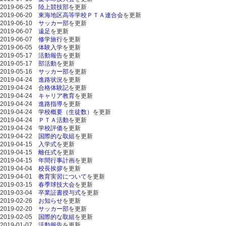
2019-06-25
陸上競技部
を更新
2019-06-20
東海地区高等学校ＰＴＡ連合会
を更新
2019-06-10
サッカー部
を更新
2019-06-07
遠足
を更新
2019-06-07
修学旅行
を更新
2019-06-05
体験入学
を更新
2019-05-17
活動報告
を更新
2019-05-17
部活動
を更新
2019-05-16
サッカー部
を更新
2019-04-24
進路状況
を更新
2019-04-24
合格体験記
を更新
2019-04-24
キャリア教育
を更新
2019-04-24
進路指導
を更新
2019-04-24
学校概要（生徒数）
を更新
2019-04-24
ＰＴＡ活動
を更新
2019-04-24
学校評価
を更新
2019-04-22
国際的な取組
を更新
2019-04-15
入学式
を更新
2019-04-15
離任式
を更新
2019-04-15
年間行事計画
を更新
2019-04-04
校長挨拶
を更新
2019-04-01
教育実習について
を更新
2019-03-15
春季球技大会
を更新
2019-03-04
卒業証書授与式
を更新
2019-02-26
お知らせ
を更新
2019-02-20
サッカー部
を更新
2019-02-05
国際的な取組
を更新
2019-01-07
活動報告
を更新