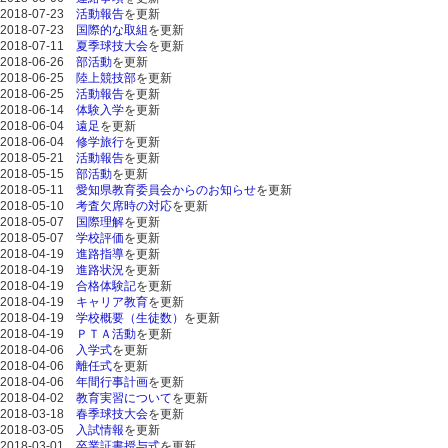
2018-07-23
活動報告
を更新
2018-07-23
国際的な取組
を更新
2018-07-11
夏季球技大会
を更新
2018-06-26
部活動
を更新
2018-06-25
陸上競技部
を更新
2018-06-25
活動報告
を更新
2018-06-14
体験入学
を更新
2018-06-04
遠足
を更新
2018-06-04
修学旅行
を更新
2018-05-21
活動報告
を更新
2018-05-15
部活動
を更新
2018-05-11
愛知県教育委員会からのお知らせ
を更新
2018-05-10
考査欠席時の対応
を更新
2018-05-07
国際理解
を更新
2018-05-07
学校評価
を更新
2018-04-19
進路指導
を更新
2018-04-19
進路状況
を更新
2018-04-19
合格体験記
を更新
2018-04-19
キャリア教育
を更新
2018-04-19
学校概要（生徒数）
を更新
2018-04-19
ＰＴＡ活動
を更新
2018-04-06
入学式
を更新
2018-04-06
離任式
を更新
2018-04-06
年間行事計画
を更新
2018-04-02
教育実習について
を更新
2018-03-18
春季球技大会
を更新
2018-03-05
入試情報
を更新
2018-03-01
卒業証書授与式
を更新