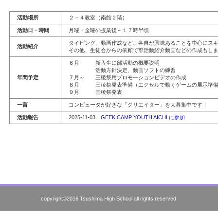
活動場所
２－４教室（南館２階）
活動日・時間
月曜・金曜の授業後～１７時半頃
タイピング、動画作成など、各自が興味あることを中心にス
活動紹介
その他、生徒会からの依頼で部活動紹介動画などの作成もし
６月 新入生に部活動の概要説明
活動方針決定、動画ソフトの練習
年間予定
７月～ 三稜祭用プロモーションビデオの作成
８月 三稜祭発表準備（エクセルで動くゲームの展示準
９月 三稜祭発表
一言
コンピュータが好きな「クリエイター」を大募集中です！
活動報告
2025-11-03
GEEK CAMP YOUTH AICHI に参加
copyright©2016 Tsushima High School all rights reserved.