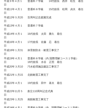
平成９年４月１
普通科７学級 14代校長 西井 松生 着任
日
平成11年４月１
普通科８学級 15代校長 松岡 貞夫 着任
日
平成12年５月20
百周年記念庭園完成
日
平成13年４月１
普通科７学級
日
平成14年４月１
16代校長 太田 勝久 着任
日
平成16年４月１
17代校長 佐藤 忍 着任
日
平成18年１月31
体育館防水・耐震工事完了
日
平成19年４月１
普通科８学級（内 国際理解コース１学級）
日
18代校長 水谷 正照 着任
平成20年３月10
汚水処理施設建設工事完了
日
平成21年１月15
北館耐震工事完了
日
平成22年４月１
19代校長 田中 基夫 着任
日
平成22年11月５
創立110周年記念式典
日
平成23年１月25
南館耐震工事完了
日
平成24年４月１
普通科９学級（内 国際理解コース１学級）