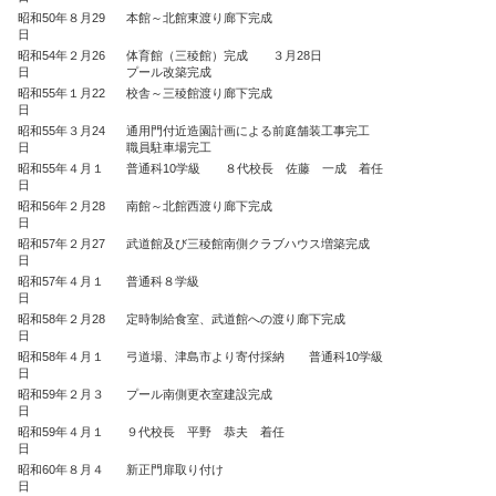
昭和50年８月29
本館～北館東渡り廊下完成
日
昭和54年２月26
体育館（三稜館）完成 ３月28日
日
プール改築完成
昭和55年１月22
校舎～三稜館渡り廊下完成
日
昭和55年３月24
通用門付近造園計画による前庭舗装工事完工
日
職員駐車場完工
昭和55年４月１
普通科10学級 ８代校長 佐藤 一成 着任
日
昭和56年２月28
南館～北館西渡り廊下完成
日
昭和57年２月27
武道館及び三稜館南側クラブハウス増築完成
日
昭和57年４月１
普通科８学級
日
昭和58年２月28
定時制給食室、武道館への渡り廊下完成
日
昭和58年４月１
弓道場、津島市より寄付採納 普通科10学級
日
昭和59年２月３
プール南側更衣室建設完成
日
昭和59年４月１
９代校長 平野 恭夫 着任
日
昭和60年８月４
新正門扉取り付け
日