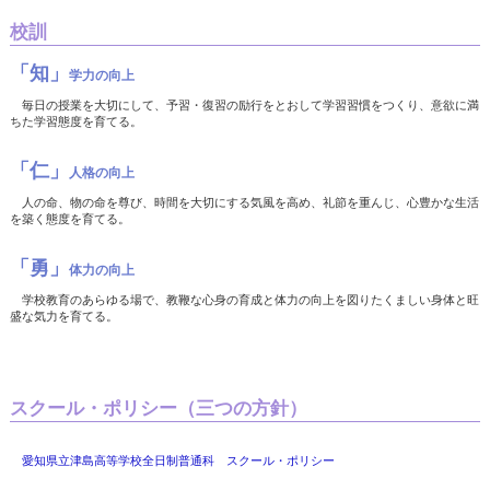
校訓
「知」
学力の向上
毎日の授業を大切にして、予習・復習の励行をとおして学習習慣をつくり、意欲に満
ちた学習態度を育てる。
「仁」
人格の向上
人の命、物の命を尊び、時間を大切にする気風を高め、礼節を重んじ、心豊かな生活
を築く態度を育てる。
「勇」
体力の向上
学校教育のあらゆる場で、教鞭な心身の育成と体力の向上を図りたくましい身体と旺
盛な気力を育てる。
スクール・ポリシー（三つの方針）
愛知県立津島高等学校全日制普通科 スクール・ポリシー