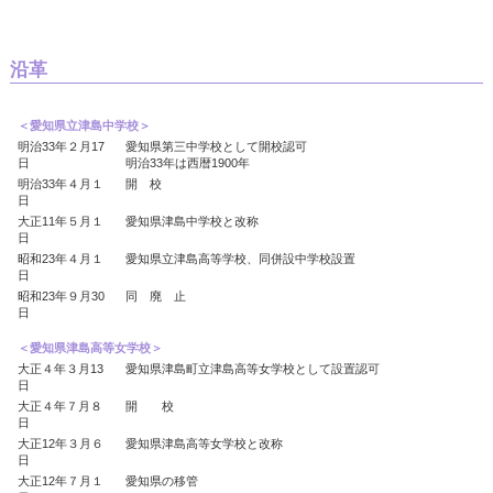
沿革
＜愛知県立津島中学校＞
明治33年２月17
愛知県第三中学校として開校認可
日
明治33年は西暦1900年
明治33年４月１
開 校
日
大正11年５月１
愛知県津島中学校と改称
日
昭和23年４月１
愛知県立津島高等学校、同併設中学校設置
日
昭和23年９月30
同 廃 止
日
＜愛知県津島高等女学校＞
大正４年３月13
愛知県津島町立津島高等女学校として設置認可
日
大正４年７月８
開 校
日
大正12年３月６
愛知県津島高等女学校と改称
日
大正12年７月１
愛知県の移管