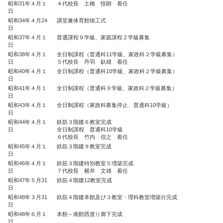
昭和31年４月１
４代校長 土橋 悟朗 着任
日
昭和34年４月24
講堂兼体育館竣工式
日
昭和37年４月１
普通課程９学級、家庭課程２学級募集
日
昭和38年４月１
全日制課程（普通科11学級、家政科２学級募集）
日
５代校長 丹羽 釞雄 着任
昭和40年４月１
全日制課程（普通科10学級、家政科２学級募集）
日
昭和41年４月１
全日制課程（普通科９学級、家政科２学級募集）
日
昭和43年４月１
全日制課程（家政科募集停止、普通科10学級）
日
昭和44年４月１
鉄筋３階建６教室完成
日
全日制課程 普通科10学級
６代校長 竹内 信之 着任
昭和45年４月１
鉄筋３階建９教室完成
日
昭和46年４月１
鉄筋３階建特別教室５増築完成
日
７代校長 横井 文雄 着任
昭和47年５月31
鉄筋４階建12教室完成
日
昭和48年３月31
鉄筋４階建本館及び３教室・理科教室増築分完成
日
昭和48年６月１
本館～南館西渡り廊下完成
日