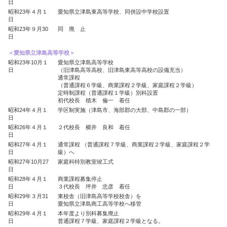
日
昭和23年４月１
愛知県立津島東高等学校、同併設中学校設置
日
昭和23年９月30
同 廃 止
日
＜愛知県立津島高等学校＞
昭和23年10月１
愛知県立津島高等学校
日
（旧津島高等高校、旧津島東高等高校の設備充当）
通常課程
（普通課程６学級、商業課程２学級、家庭課程２学級）
定時制課程（普通課程１学級）別科設置
初代校長 積木 倫一 着任
昭和24年４月１
学区制実施（津島市、海部郡の大部、中島郡の一部）
日
昭和26年４月１
２代校長 横井 良和 着任
日
昭和27年４月１
通常課程 （普通課程７学級、商業課程２学級、家庭課程２学
日
級）へ
昭和27年10月27
家庭科特別教室竣工式
日
昭和28年４月１
商業課程募集停止
日
３代校長 坪井 忠彦 着任
昭和29年３月31
東校舎（旧津島高等学校校舎）を
日
愛知県立津島商工高等学校へ移管
昭和29年４月１
本年度より別科募集廃止
日
普通課程７学級、家庭課程２学級となる。