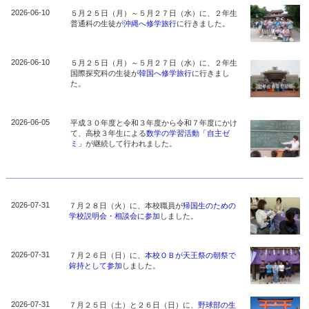
2026-06-10
５月２５日（月）～５月２７日（水）に、２年生
普通科の生徒が
沖縄へ修学旅行
に行きました。
2026-06-10
５月２５日（月）～５月２７日（水）に、２年生
国際探究科の生徒が
韓国へ修学旅行
に行きまし
た。
2026-06-05
平成３０年度と令和３年度から令和７年度にかけ
て、高校３年生による
数学の学習活動「自主ゼ
ミ」
が継続して行われました。
2026-07-31
７月２８日（火）に、本校職員が
帰国生のための
学校説明会・相談会に参加
しました。
2026-07-31
７月２６日（日）に、
本校ＯＢが天王祭の朝祭で
鉾持として参加
しました。
2026-07-31
７月２５日（土）と２６日（日）に、
野球部の生