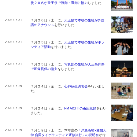
徒２０名が天王祭で渡御・還御に協力
しました。
2026-07-31
７月２６日（土）に、
天王祭で本校の生徒が外国
語のアナウンス
を行いました。
2026-07-31
７月２５日（土）に、
天王祭で本校の生徒がボラ
ンティア活動
を行いました。
2026-07-31
７月２５日（土）に、
写真部の生徒が天王祭宵祭
で画像提供の協力
をしました。
2026-07-29
７月２４日（金）に、
心肺蘇生講習会
を行いまし
た。
2026-07-29
７月２４日（金）に、
FM AICHI の番組収録
を行い
ました。
2026-07-29
７月１８日（土）に、本年度の
「津島高校×愛知大
学 合同タイボランティア研修旅行」の説明会
が行