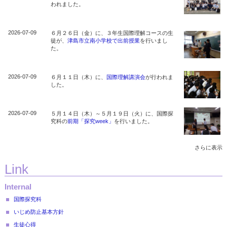
われました。
2026-07-09
６月２６日（金）に、３年生国際理解コースの生
徒が、
津島市立南小学校で出前授業
を行いまし
た。
2026-07-09
６月１１日（木）に、
国際理解講演会
が行われま
した。
2026-07-09
５月１４日（木）～５月１９日（火）に、国際探
究科の
前期「探究week」
を行いました。
さらに表示
2026-06-24
６月９日（火）に、
長田広告株式会社の方が本校
Link
を訪問
されました。
Internal
国際探究科
2026-05-28
４月２５日（土）と４月２９日（水）に、茶華道
部が
「天王川公園藤まつり」呈茶会にボランティ
いじめ防止基本方針
アとして参加
しました。
生徒心得