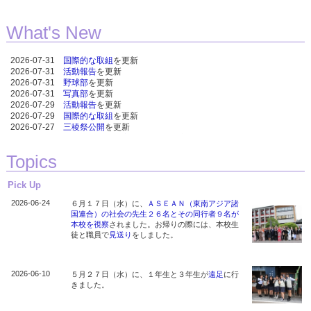
What's New
Topics
Pick Up
2026-06-24
６月１７日（水）に、
ＡＳＥＡＮ（東南アジア諸
国連合）の社会の先生２６名とその同行者９名が
本校を視察
されました。お帰りの際には、本校生
徒と職員で
見送り
をしました。
2026-06-10
５月２７日（水）に、１年生と３年生が
遠足
に行
きました。